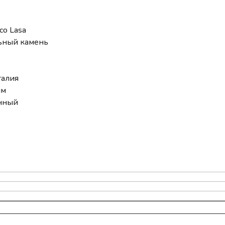
co Lasa
льный камень
талия
мм
анный